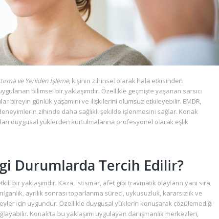
ştırma ve Yeniden İşleme
, kişinin zihinsel olarak hala etkisinden
ygulanan bilimsel bir yaklaşımdır. Özellikle geçmişte yaşanan sarsıcı
lar bireyin günlük yaşamını ve ilişkilerini olumsuz etkileyebilir. EMDR,
neyimlerin zihinde daha sağlıklı şekilde işlenmesini sağlar. Konak
arı duygusal yüklerden kurtulmalarına profesyonel olarak eşlik
i Durumlarda Tercih Edilir?
kili bir yaklaşımdır. Kaza, istismar, afet gibi travmatik olayların yanı sıra,
rılganlık, ayrılık sonrası toparlanma süreci, uykusuzluk, kararsızlık ve
bireyler için uygundur. Özellikle duygusal yüklerin konuşarak çözülemediği
ğlayabilir. Konak’ta bu yaklaşımı uygulayan danışmanlık merkezleri,