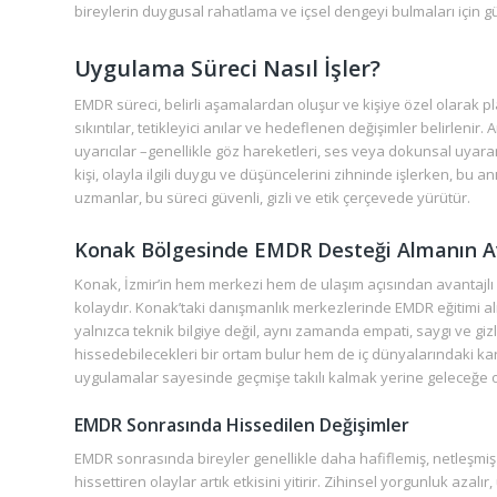
bireylerin duygusal rahatlama ve içsel dengeyi bulmaları için 
Uygulama Süreci Nasıl İşler?
EMDR süreci, belirli aşamalardan oluşur ve kişiye özel olarak pl
sıkıntılar, tetikleyici anılar ve hedeflenen değişimler belirlenir.
uyarıcılar –genellikle göz hareketleri, ses veya dokunsal uyaran
kişi, olayla ilgili duygu ve düşüncelerini zihninde işlerken, bu
uzmanlar, bu süreci güvenli, gizli ve etik çerçevede yürütür.
Konak Bölgesinde EMDR Desteği Almanın Av
Konak, İzmir’in hem merkezi hem de ulaşım açısından avantajlı b
kolaydır. Konak’taki danışmanlık merkezlerinde EMDR eğitimi a
yalnızca teknik bilgiye değil, aynı zamanda empati, saygı ve giz
hissedebilecekleri bir ortam bulur hem de iç dünyalarındaki 
uygulamalar sayesinde geçmişe takılı kalmak yerine geleceğe
EMDR Sonrasında Hissedilen Değişimler
EMDR sonrasında bireyler genellikle daha hafiflemiş, netleşmiş 
hissettiren olaylar artık etkisini yitirir. Zihinsel yorgunluk aza