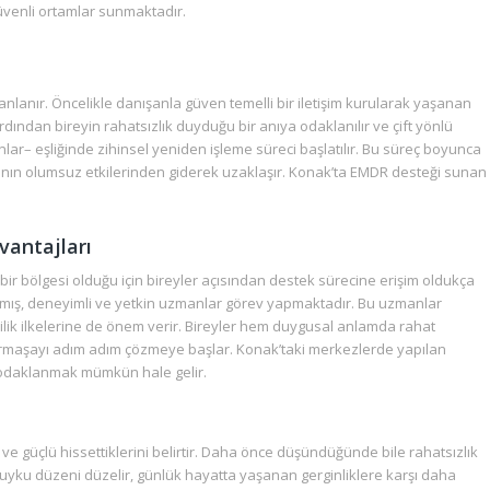
güvenli ortamlar sunmaktadır.
anlanır. Öncelikle danışanla güven temelli bir iletişim kurularak yaşanan
 Ardından bireyin rahatsızlık duyduğu bir anıya odaklanılır ve çift yönlü
lar– eşliğinde zihinsel yeniden işleme süreci başlatılır. Bu süreç boyunca
 anının olumsuz etkilerinden giderek uzaklaşır. Konak’ta EMDR desteği sunan
antajları
ir bölgesi olduğu için bireyler açısından destek sürecine erişim oldukça
lmış, deneyimli ve yetkin uzmanlar görev yapmaktadır. Bu uzmanlar
lilik ilkelerine de önem verir. Bireyler hem duygusal anlamda rahat
karmaşayı adım adım çözmeye başlar. Konak’taki merkezlerde yapılan
 odaklanmak mümkün hale gelir.
ve güçlü hissettiklerini belirtir. Daha önce düşündüğünde bile rahatsızlık
lır, uyku düzeni düzelir, günlük hayatta yaşanan gerginliklere karşı daha