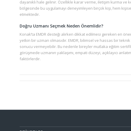
dayanıklı hale gelinir. Özellikle karar verme, iletişim kurma ve
bölgesinde bu uygulamayı deneyimleyen birçok kişi, hem kişise
etmektedir.
Doğru Uzmanı Seçmek Neden Önemlidir?
Konak’ta EMDR desteği alırken dikkat edilmesi gereken en önem
yetkin bir uzman olmasıdır. EMDR, bilimsel ve hassas bir teknik
sonucu vermeyebilir. Bu nedenle bireyler mutlaka eğitim sertifik
görüşmede uzmanın yaklaşımı, empati düzeyi, açıklayıcı anlatımı v
faktörlerdir.