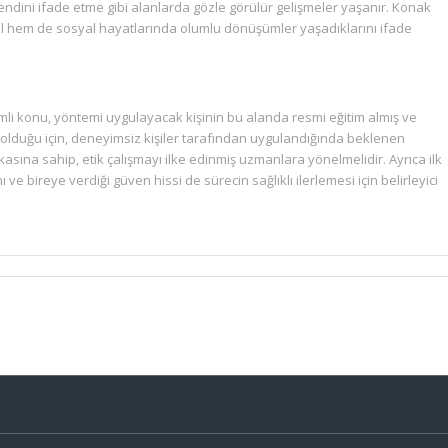
 kendini ifade etme gibi alanlarda gözle görülür gelişmeler yaşanır. Konak
l hem de sosyal hayatlarında olumlu dönüşümler yaşadıklarını ifade
li konu, yöntemi uygulayacak kişinin bu alanda resmi eğitim almış ve
 olduğu için, deneyimsiz kişiler tarafından uygulandığında beklenen
asına sahip, etik çalışmayı ilke edinmiş uzmanlara yönelmelidir. Ayrıca ilk
e bireye verdiği güven hissi de sürecin sağlıklı ilerlemesi için belirleyici