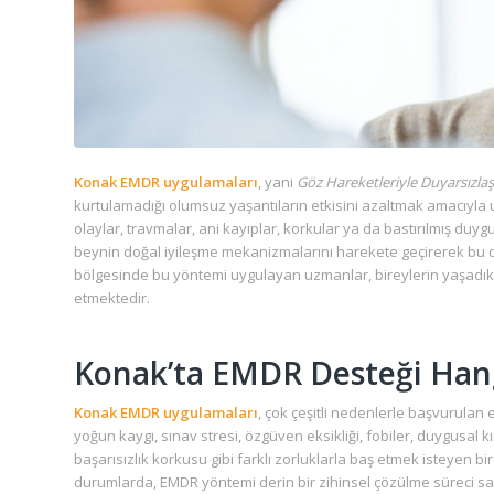
Konak EMDR uygulamaları
, yani
Göz Hareketleriyle Duyarsızla
kurtulamadığı olumsuz yaşantıların etkisini azaltmak amacıyla u
olaylar, travmalar, ani kayıplar, korkular ya da bastırılmış duygu
beynin doğal iyileşme mekanizmalarını harekete geçirerek bu de
bölgesinde bu yöntemi uygulayan uzmanlar, bireylerin yaşadıkl
etmektedir.
Konak’ta EMDR Desteği Hang
Konak EMDR uygulamaları
, çok çeşitli nedenlerle başvurulan et
yoğun kaygı, sınav stresi, özgüven eksikliği, fobiler, duygusal kı
başarısızlık korkusu gibi farklı zorluklarla baş etmek isteyen 
durumlarda, EMDR yöntemi derin bir zihinsel çözülme süreci sa