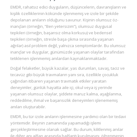
EMDR, rahatsız edici duyguların, düşüncelerin, davranışların ve
kişilik özelliklerinin kökünde işlenmemiş ve izole bir şekilde
depolanan anıların olduğunu savunur. Kişinin olumsuz öz-
inançları (örneğin, “Ben yetersizim”), olumsuz duygusal
tepkileri (örneğin, başarısız olma korkusu) ve bedensel
tepkileri (örneğin, stresle başa çıkma sırasında yaşanan
ağrılar) asıl problem değil, yalnızca semptomlardır. Bu olumsuz
inançlar ve duygular, günümüzde yaşanan olaylar tarafından
tetiklenen işlenmemiş anılardan kaynaklanmaktadır.
Doğal felaketler, büyük kazalar, yas durumları, savaş, taciz ve
tecavüz gibi büyük travmaların yanı sıra, özellikle çocukluk
çağından itibaren yaşanan travmatik etkiler yaratan
deneyimler, günlük hayatta aile içi, okul veya iş yerinde
yaşanan olumsuz olaylar, şiddete maruz kalma, aşağılanma,
reddedilme, ihmal ve başarısızlık deneyimleri işlenememiş
anıları oluşturabilir.
EMDR, bu tür izole anıların işlenmesine yardımcı olan bir tedavi
yöntemidir. Beynin zamanında yapamadığı işlemi
gerçekleştirmesine olanak sağlar. Bu durum, kilitlenmiş anılar
ile diğer anı ağları arasında bağlantı kurulmasını, öğrenmenin