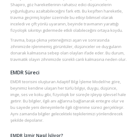
Shapiro, göz hareketlerinin rahatsız edici düşüncelerin
yoğunluğunu azaltabileceğini fark etti. Bu keşiften hareketle,
travma geçirmiş kişiler üzerinde bu etkiyi bilimsel olarak
inceledi ve çift yönlü uyaranın, beyinde travmanın yarattığı
fizyolojik sıkıntıyı gidermede etkili olabileceğini ortaya koydu.
Travma, başa çıkma yeteneğimizi aşan ve sonrasında
zihnimizde işlenmemiş görüntüler, düşünceler ve duyguların
donarak kalmasına sebep olan olayları ifade eder. Bu durum,
travmatik olayın zihnimizde sürekli canlı kalmasına neden olur.
EMDR Süreci
EMDR teorisini oluşturan Adaptif Bilgi İşleme Modeli’ne göre,
beynimiz kendine ulaşan her türlü bilgiyi, duygu, düşünce,
imge, ses ve koku gibi, fizyolojik bir süreçle işleyip işlevsel hale
getirir. Bu bilgiler, ilgili anı ağlarına bağlanarak entegre olur ve
bu sayede yeni deneyimlerle ilgili öğrenme süreci gerçekleşir.
Aynı zamanda bilgiler gelecekteki tepkilerimizi yönlendirecek
şekilde depolanır.
EMDR İzmir Nasıl İşliyor?