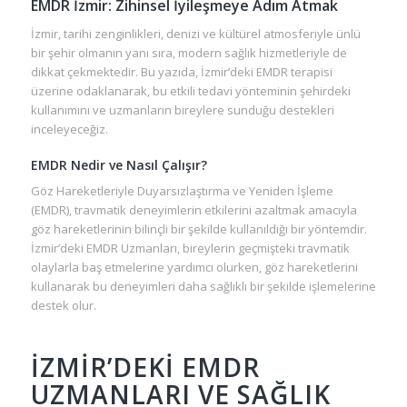
EMDR İzmir: Zihinsel İyileşmeye Adım Atmak
İzmir, tarihi zenginlikleri, denizi ve kültürel atmosferiyle ünlü
bir şehir olmanın yanı sıra, modern sağlık hizmetleriyle de
dikkat çekmektedir. Bu yazıda, İzmir’deki EMDR terapisi
üzerine odaklanarak, bu etkili tedavi yönteminin şehirdeki
kullanımını ve uzmanların bireylere sunduğu destekleri
inceleyeceğiz.
EMDR Nedir ve Nasıl Çalışır?
Göz Hareketleriyle Duyarsızlaştırma ve Yeniden İşleme
(EMDR), travmatik deneyimlerin etkilerini azaltmak amacıyla
göz hareketlerinin bilinçli bir şekilde kullanıldığı bir yöntemdir.
İzmir’deki EMDR Uzmanları, bireylerin geçmişteki travmatik
olaylarla baş etmelerine yardımcı olurken, göz hareketlerini
kullanarak bu deneyimleri daha sağlıklı bir şekilde işlemelerine
destek olur.
İZMIR’DEKI EMDR
UZMANLARI VE SAĞLIK