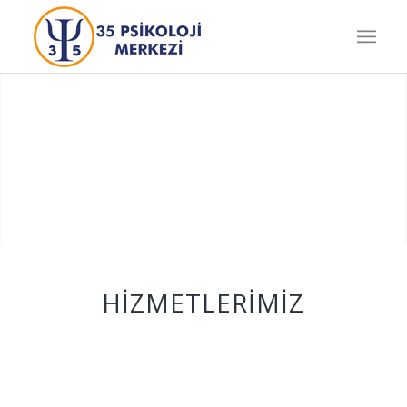
Uzman Desteği ile Güvenli
İyileşme
HİZMETLERİMİZ