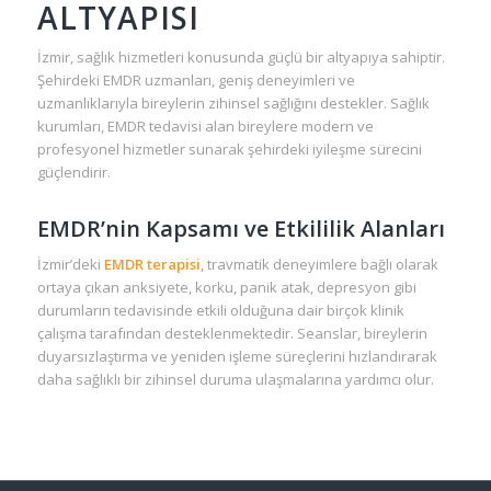
ALTYAPISI
İzmir, sağlık hizmetleri konusunda güçlü bir altyapıya sahiptir.
Şehirdeki EMDR uzmanları, geniş deneyimleri ve
uzmanlıklarıyla bireylerin zihinsel sağlığını destekler. Sağlık
kurumları, EMDR tedavisi alan bireylere modern ve
profesyonel hizmetler sunarak şehirdeki iyileşme sürecini
güçlendirir.
EMDR’nin Kapsamı ve Etkililik Alanları
İzmir’deki
EMDR terapisi
, travmatik deneyimlere bağlı olarak
ortaya çıkan anksiyete, korku, panik atak, depresyon gibi
durumların tedavisinde etkili olduğuna dair birçok klinik
çalışma tarafından desteklenmektedir. Seanslar, bireylerin
duyarsızlaştırma ve yeniden işleme süreçlerini hızlandırarak
daha sağlıklı bir zihinsel duruma ulaşmalarına yardımcı olur.